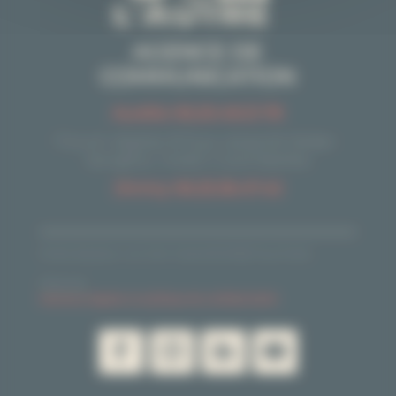
AGENCE DE
COMMUNICATION
Aurélie 06.20.49.21.78
Forum digital, 8 Rue Léopold Sédar-
Senghor, 14460 Colombelles
Jimmy 06.25.36.47.42
Droits d'auteur L'un Com' l'autre © 2026| Tous Droits
Réservés
Mentions légales et politique de confidentialité