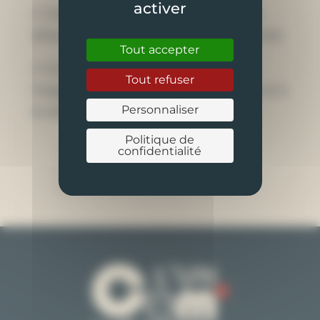
activer
✔ Création d’un multisite WordPress
(d’autres projets à venir sur le domaine)
Tout accepter
✔ Conseils / accompagnement à
Tout refuser
l’organisation (arborescence du site) et à
Personnaliser
la rédaction des contenus.
Politique de
confidentialité
VOIR LE SITE INTERNET