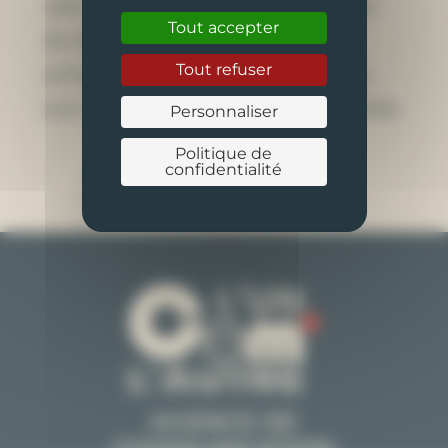
cela, nous avons adapté le webdesign
Tout accepter
du site, et choisit de décliner un
Tout refuser
pictogramme de cerveau assez drôle,
pour « dédramatiser » les sujets abordés.
Personnaliser
Politique de
confidentialité
VOIR LE SITE INTERNET
AGENCE DE