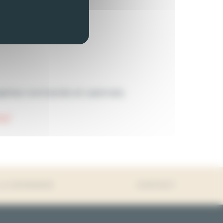
raphes normands et caennais.
os/
 LA DEMANDE
CONTACT