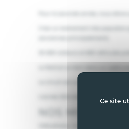
Pour la seconde année, nous étions 
C’est un événement très populaire 
(anciennes principalement).
35 000 visiteurs et 600 véhicules pr
Le festival se tient dans un cadre or
Le circuit est ouvert le dimanche po
L’année 2024 était une mise à l’ho
Ce site u
NOS MISSIONS
Côté photos, nous avions plusieurs 