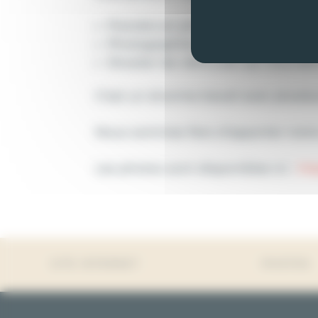
Prendre en photo les véhicules de
Photographier les officiels, l’équi
Shooter les véhicules qui tournent
C’est un énorme travail avec plusieur
Nous sommes fiers d’apporter notre
Les photos sont disponibles ici :
htt
SITE INTERNET
PHOTOS