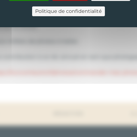
s collectionneurs et des clubs présents
Politique de confidentialité
pe du rétro et les bénévoles
 sur le circuit
s milliers de photos à traiter.
 contribution à ce rdv annuel en tant que photog
ps://luncomlautre.fr/photos/commander-mes-phot
RÉDACTION
A