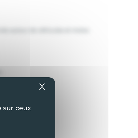
nés autour de véhicules et motos
n.
X
Masquer le bandeau
lles.
e sur ceux