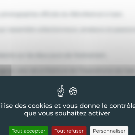
photographes officiels du Rétrofestival à Caen.
qui rassemble collectionneurs, amateurs et passion
ésents sur les deux jours de l’événement.
iginal, celui de la Prairie et de l’hippodrome de Cae
ur permettre dans prendre plein les yeux et les orei
nneur de Bugatti avec ses modèles mythiques.
tilise des cookies et vous donne le contrôl
que vous souhaitez activer
Tout accepter
Tout refuser
Personnaliser
missions durant ces 2 jours :