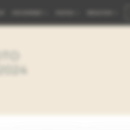
M’
SITE INTERNET
PHOTOS
RÉDACTION
OTO
2024