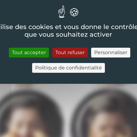
tilise des cookies et vous donne le contrôl
que vous souhaitez activer
Tout accepter
Tout refuser
Personnaliser
Politique de confidentialité