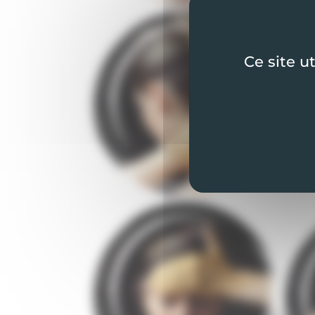
Ce site u