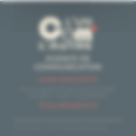
AGENCE DE
COMMUNICATION
Aurélie 06.20.49.21.78
Forum digital, 8 Rue Léopold Sédar-
Senghor, 14460 Colombelles
Jimmy 06.25.36.47.42
Droits d'auteur L'un Com' l'autre © 2026| Tous Droits