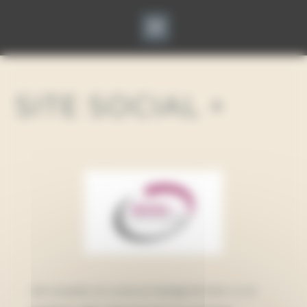
Panneau de gestion des cookies
SITE SOCIAL +
Social + est un cabinet d’externalisation
de la paie, et d’accompagnement à la