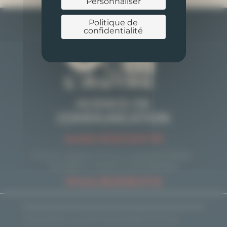
Personnaliser
Politique de
confidentialité
AGENCE DE
COMMUNICATION
Aurélie 06.20.49.21.78
Forum digital, 8 Rue Léopold Sédar-
Senghor, 14460 Colombelles
Jimmy 06.25.36.47.42
Droits d'auteur L'un Com' l'autre © 2026| Tous Droits