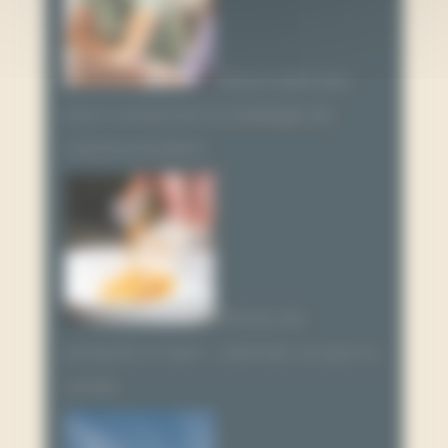
Notre méthode
pour construire ta stratégie de
communication
Photos de
produits à Caen : valoriser ce que tu
vends