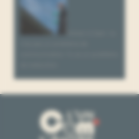
Artisan à Caen : tu
n’as pas un problème de
communication. Tu as un problème
de traduction.