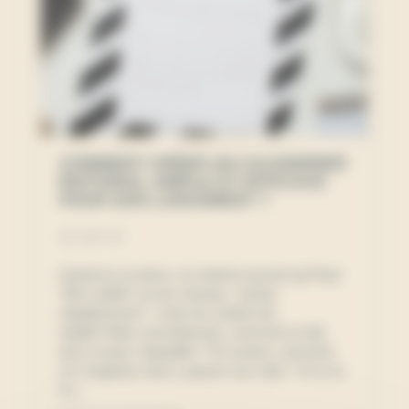
COMMENT CRÉER UN CALENDRIER
ÉDITORIAL SIMPLE ET EFFICACE
POUR SON LANCEMENT ?
18-07-25
Quand on se lance, on entend souvent qu’il faut
“être visible” sur les réseaux, “poster
régulièrement”, “créer du contenu de
qualité”.Mais concrètement, comment on fait
pour ne pas s’éparpiller ? Et surtout, comment
on s’organise sans y passer ses nuits ? Si tu es
en...