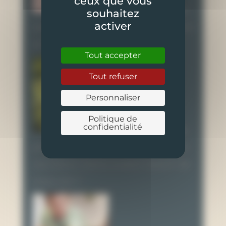
ceux que vous
Comment trouver
souhaitez
activer
ses premiers clients quand on lance
son activité à Caen ?
Tout accepter
Tout refuser
Personnaliser
Politique de
confidentialité
Je ne veux pas de
photos de moi sur les réseaux. Et si
vos futurs clients avaient besoin de
vous voir ?