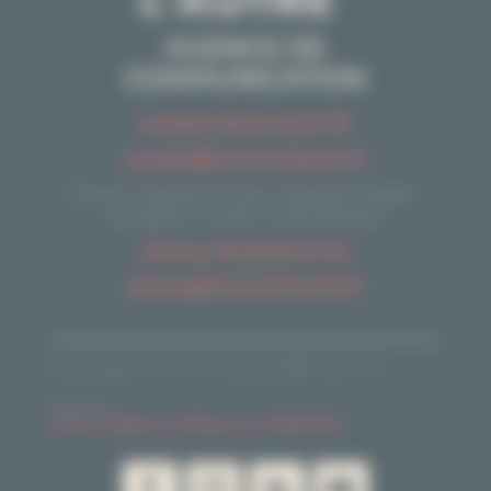
AGENCE DE
COMMUNICATION
Aurélie 06.20.49.21.78
aurelie@luncomlautre.fr
Forum digital, 8 Rue Léopold Sédar-
Senghor, 14460 Colombelles
Jimmy 06.25.36.47.42
jimmy@luncomlautre.fr
Droits d'auteur L'un Com' l'autre © 2026| Tous Droits
Réservés
Mentions légales et politique de confidentialité