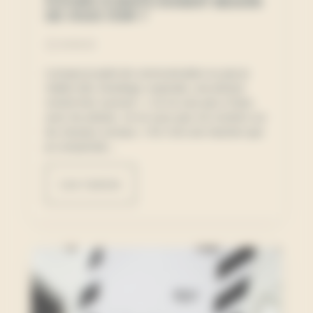
FUTURS CLIENTS AVAIENT BESOIN
DE VOUS VOIR ?
26-06-26
Lorsque je parle de communication ou que je
réalise des shootings corporate, une phrase
revient très souvent : « Je ne suis pas à l’aise
avec les photos. Je ne veux pas me montrer sur
les réseaux sociaux. » Et c’est une réaction que
je comprends...
Lire l'article