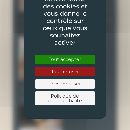
des cookies et
Comment trouver
vous donne le
ses premiers clients quand on lance
contrôle sur
ceux que vous
son activité à Caen ?
souhaitez
activer
Tout accepter
Tout refuser
Notre méthode
Personnaliser
pour construire ta stratégie de
Politique de
communication
confidentialité