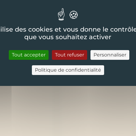
tilise des cookies et vous donne le contrôl
que vous souhaitez activer
Tout accepter
Tout refuser
Personnaliser
Politique de confidentialité